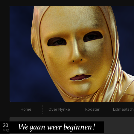
Home
Over Nynke
Rooster
Lidmaatsc
We gaan weer beginnen!
20
aug