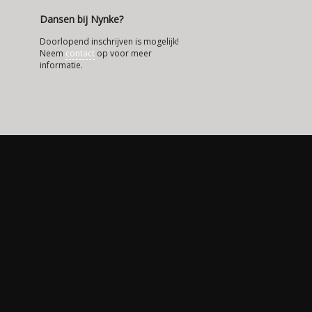
Dansen bij Nynke?
Doorlopend inschrijven is mogelijk!
Neem
contact
op voor meer
informatie.