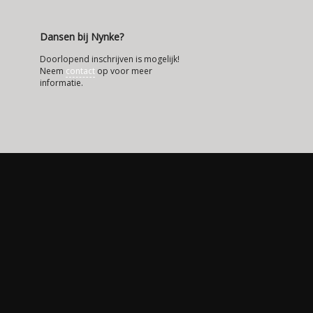
Dansen bij Nynke?
Doorlopend inschrijven is mogelijk!
Neem
contact
op voor meer
informatie.