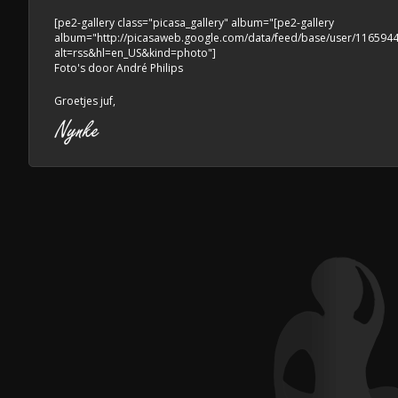
[pe2-gallery class="picasa_gallery" album="[pe2-gallery
album="http://picasaweb.google.com/data/feed/base/user/1165
alt=rss&hl=en_US&kind=photo"]
Foto's door André Philips
Groetjes juf,