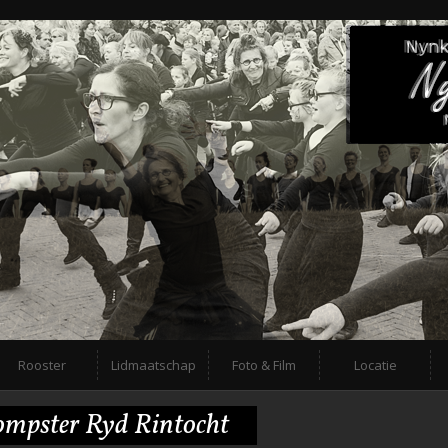
Rooster
Lidmaatschap
Foto & Film
Locatie
ompster Ryd Rintocht