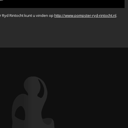
 Ryd Rintocht kunt u vinden op
http://www.pompster-ryd-rintocht.nl
.