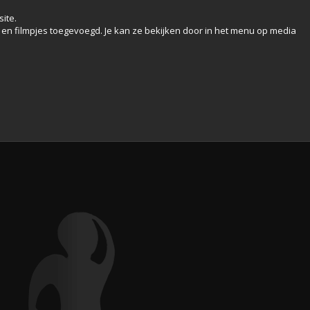
ite.
s en filmpjes toegevoegd. Je kan ze bekijken door in het menu op media