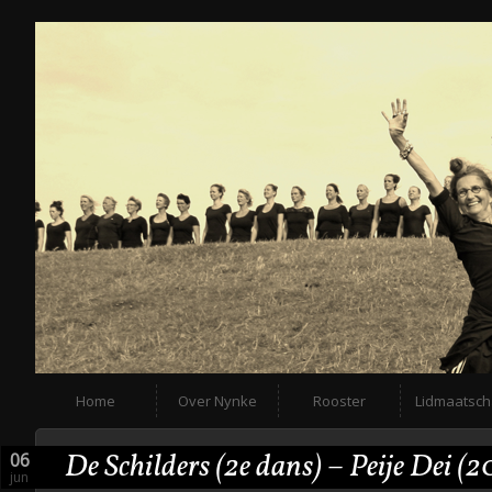
Home
Over Nynke
Rooster
Lidmaatsc
De Schilders (2e dans) – Peije Dei (
06
jun