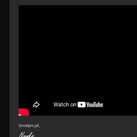
Groetjes juf,