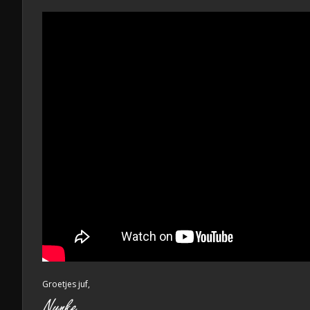
Groetjes juf,