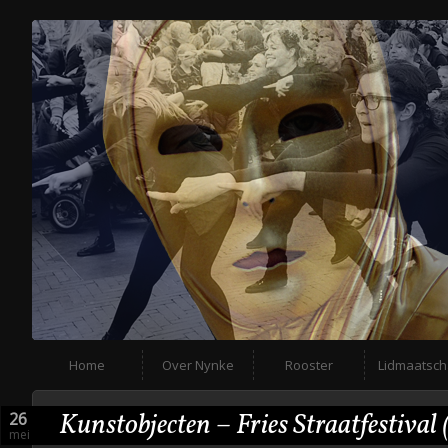
Home
Over Nynke
Rooster
Lidmaatsc
Kunstobjecten – Fries Straatfestival
26
mei