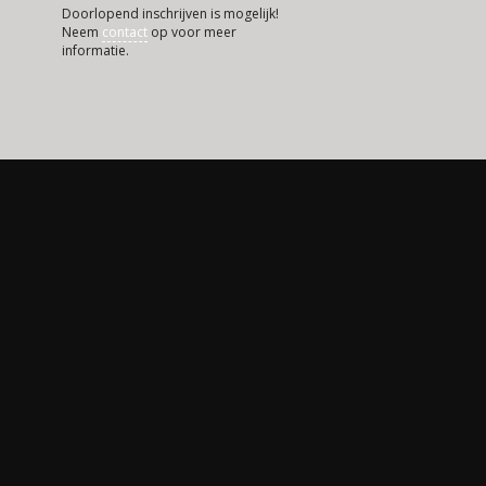
Doorlopend inschrijven is mogelijk!
Neem
contact
op voor meer
informatie.