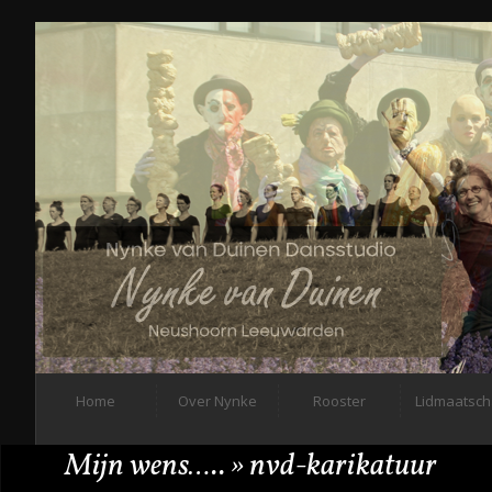
Home
Over Nynke
Rooster
Lidmaatsc
Mijn wens…..
» nvd-karikatuur