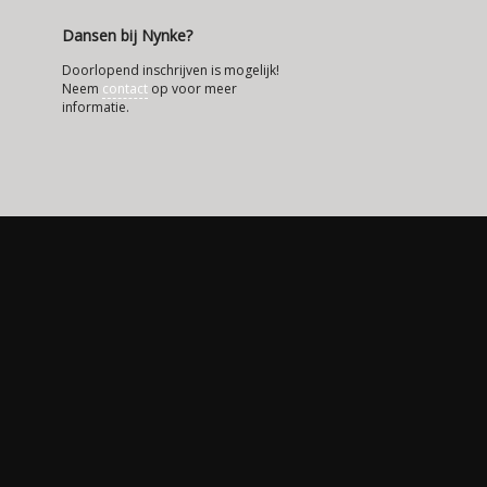
Dansen bij Nynke?
Doorlopend inschrijven is mogelijk!
Neem
contact
op voor meer
informatie.