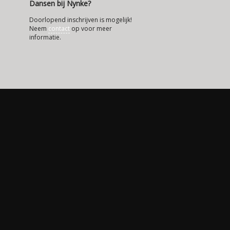
Dansen bij Nynke?
Doorlopend inschrijven is mogelijk!
Neem
contact
op voor meer
informatie.